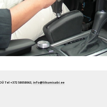
OÜ Tel +372 58058063,
info@liikumisabi.ee