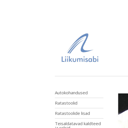
Autokohandused
Ratastoolid
Ratastoolide lisad
Teisaldatavad kaldteed
ja relsid